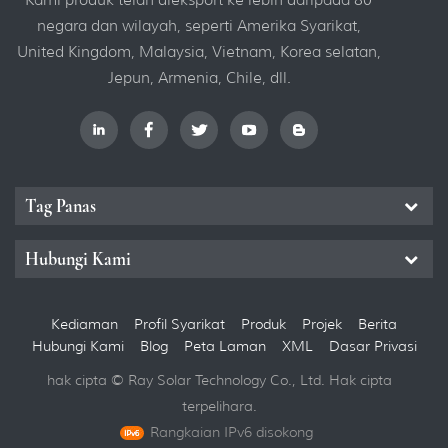
dan selamat dan senang
negara dan wilayah, seperti Amerika Syarikat,
dikendalikan. Sudut
United Kingdom, Malaysia, Vietnam, Korea selatan,
kecondongan dapat
Jepun, Armenia, Chile, dll.
disesuaikan dengan sudut
apa pun dari 0 hingga 25 °,
tanpa perlu membuat
acuan baru.
Tag Panas
Hubungi Kami
Kediaman
Profil Syarikat
Produk
Projek
Berita
Hubungi Kami
Blog
Peta Laman
XML
Dasar Privasi
hak cipta © Ray Solar Technology Co., Ltd. Hak cipta
terpelihara.
Rangkaian IPv6 disokong