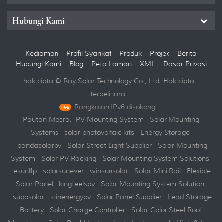
Hubungi Kami
Kediaman
Profil Syarikat
Produk
Projek
Berita
Hubungi Kami
Blog
Peta Laman
XML
Dasar Privasi
hak cipta © Ray Solar Technology Co., Ltd. Hak cipta
terpelihara.
Rangkaian IPv6 disokong
Pautan Mesra:
PV Mounting System
Solar Mounting
Systems
solar photovoltaic kits
Energy Storage
pandasolarpv
Solar Street Light Supplier
Solar Mounting
System
Solar PV Racking
Solar Mounting System Solutions
esunlfp
solarsunever
winsunsolar
Solar Mini Rail
Flexible
Solar Panel
kingfeelspv
Solar Mounting System Solution
suposolar
stinenergypv
Solar Panel Supplier
Lead Storage
Battery
Solar Charge Controller
Solar Color Steel Roof