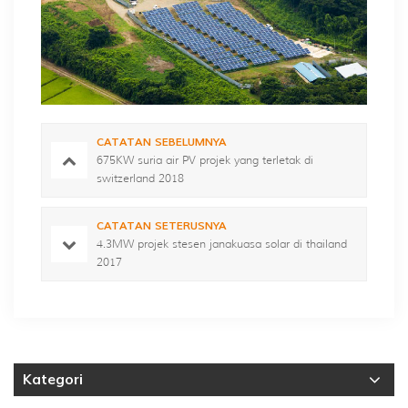
CATATAN SEBELUMNYA
675KW suria air PV projek yang terletak di
switzerland 2018
CATATAN SETERUSNYA
4.3MW projek stesen janakuasa solar di thailand
2017
Kategori