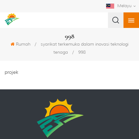
Melayu
998
Rumah
/
syarikat terkemuka dalam inovasi teknologi
tenaga
/
998
projek