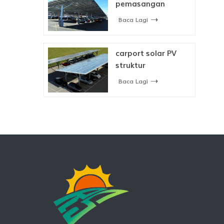
pemasangan
carport struktur
Baca Lagi
kalis air suria
carport solar PV
struktur
pemasangan untuk
Baca Lagi
tempat letak kereta