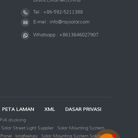
Tel :
+86-592-5211388
E-mel :
info@raysolar.com
Whatsapp :
+8613646027907
PETA LAMAN
XML
DASAR PRIVASI
Pv6 disokong
Solar Street Light Supplier
Solar Mounting System
 Panel
kingfeelspv
Solar Mounting System Solution