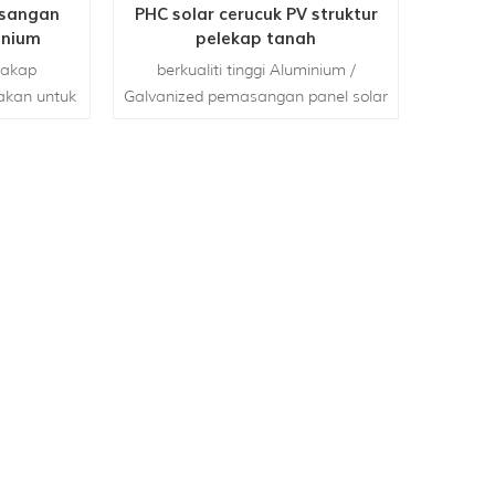
sangan
PHC solar cerucuk PV struktur
inium
pelekap tanah
dakap
berkualiti tinggi Aluminium /
akan untuk
Galvanized pemasangan panel solar
sar untuk
tanah keluli Struktur: Ciri PHC
 adalah
struktur pemasangan suria tiang
r tunggal
adalah ia sesuai untuk negara-
a bingkai
negara dengan banyak musim
modul.
hujan, termasuk kawasan paya,
yang dapat digunakan dengan cara
ini untuk melindungi integritas panel
surya