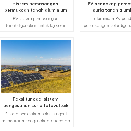
sistem pemasangan
PV pendakap pema
permukaan tanah aluminium
suria tanah alum
aluminium
PV sistem pemasangan
aluminium PV pen
tanahdigunakan untuk loji solar
pemasangan solardigun
komersial besar untuk kemudahan
loji solar komersial be
awam. Ini adalah sistem
kemudahan awam. Ini
pemasangan lajur tunggal yang
sistem pemasangan laju
sesuai untuk kedua bingkai dan
yang sesuai untuk kedu
tanpa bingkai modul.
dan tanpa bingkai 
Paksi tunggal sistem
pengesanan suria fotovoltaik
Sistem penjejakan paksi tunggal
mendatar menggunakan ketepatan
tinggi algoritma astronomi untuk