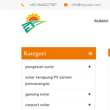
+8613646027907
info@raysolar.com
Cari
RUMAH
Kategori
pengesan suria
solar terapung PV sistem
pemasangan
gunung solar
carport solar