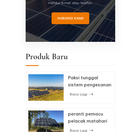
melalui e-mel atau telefon.
HUBUNGI KAMI
Produk Baru
Paksi tunggal
sistem pengesanan
suria fotovoltaik
Baca Lagi
peranti pemacu
pelacak matahari
paksi dwi sistem
Baca Lagi