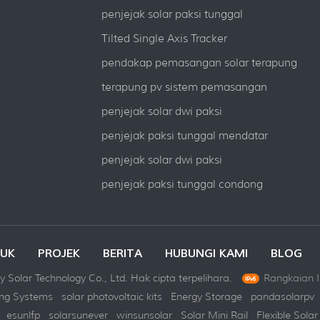
penjejak solar paksi tunggal
Tilted Single Axis Tracker
pendakap pemasangan solar terapung
terapung pv sistem pemasangan
penjejak solar dwi paksi
penjejak paksi tunggal mendatar
penjejak solar dwi paksi
penjejak paksi tunggal condong
UK
PROJEK
BERITA
HUBUNGI KAMI
BLOG
 Solar Technology Co., Ltd. Hak cipta terpelihara.
Rangkaian I
ing Systems
solar photovoltaic kits
Energy Storage
pandasolarpv
esunlfp
solarsunever
winsunsolar
Solar Mini Rail
Flexible Solar