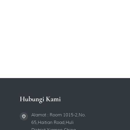
Hubungi Kami
Alamat : Room 1015-2,No.
65,Haitian Road,Huli
District,Xiamen,China