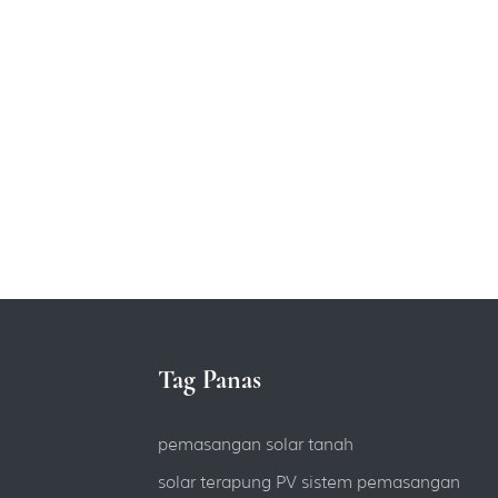
Tag Panas
pemasangan solar tanah
solar terapung PV sistem pemasangan