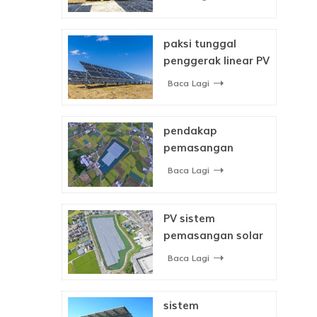
penjejak suria
paksi tunggal
penggerak linear PV
sistem penjejakan
Baca Lagi
solar
pendakap
pemasangan
sistem solar
Baca Lagi
terapung untuk
panel solar
PV sistem
pemasangan solar
terapung
Baca Lagi
sistem