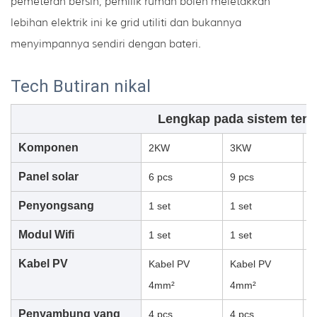
pemeteran bersih, pemilik rumah boleh meletakkan
lebihan elektrik ini ke grid utiliti dan bukannya
menyimpannya sendiri dengan bateri.
Tech
Butiran nikal
Lengkap pada sistem tenag
Komponen
2KW
3KW
Panel solar
6 pcs
9 pcs
1
Penyongsang
1 set
1 set
1
Modul Wifi
1 set
1 set
1
Kabel PV
Kabel PV
Kabel PV
K
4mm²
4mm²
Penyambung yang
4 pcs
4 pcs
8