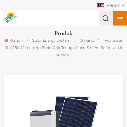
Melayu
Produk
Rumah
/
Solar Energy System
/
On Grid
/
Ray Solar
3KW 5KW Lengkap Pada Grid Tenaga Suria Sistem Suria Untuk
Rumah