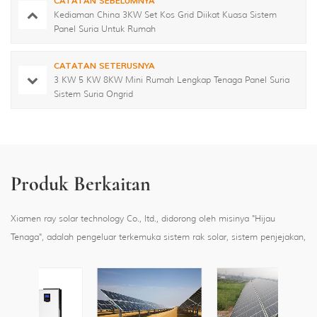
CATATAN SEBELUMNYA
Kediaman China 3KW Set Kos Grid Diikat Kuasa Sistem
Panel Suria Untuk Rumah
CATATAN SETERUSNYA
3 KW 5 KW 8KW Mini Rumah Lengkap Tenaga Panel Suria
Sistem Suria Ongrid
Produk Berkaitan
Xiamen ray solar technology Co., ltd., didorong oleh misinya "Hijau
Tenaga", adalah pengeluar terkemuka sistem rak solar, sistem penjejakan,
sistem terapung dan karport, menyediakan sehenti penyelesaian sistem
pemasangan solar yang boleh dipercayai dengan 5GW terjual lebih 80
negara dan rantau di seluruh dunia.